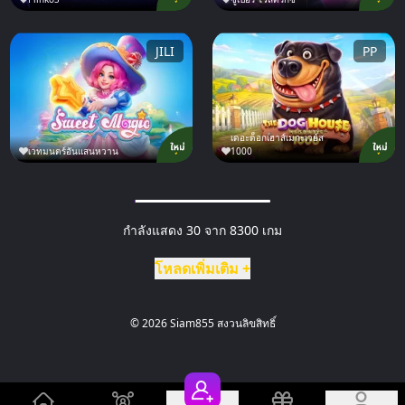
JILI
PP
เดอะด็อกเฮาส์เมกะเวย์ส
เวทมนตร์อันแสนหวาน
1000
กำลังแสดง 30 จาก 8300 เกม
โหลดเพิ่มเติม +
© 2026 Siam855 สงวนลิขสิทธิ์