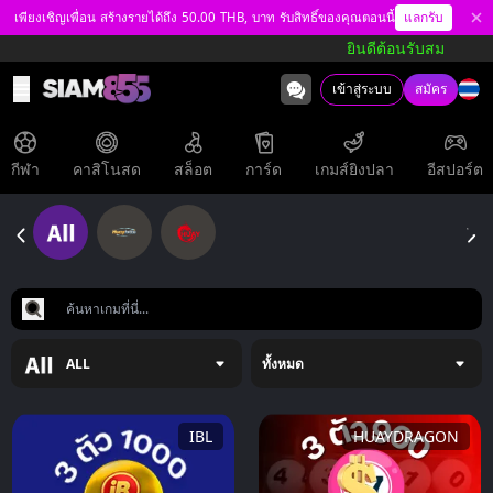
แลกรับ
เพียงเชิญเพื่อน สร้างรายได้ถึง 50.00 THB, บาท รับสิทธิ์ของคุณตอนนี้
ยินดีต้อนรับสมาชิกทุ
เข้าสู่ระบบ
สมัคร
กีฬา
คาสิโนสด
สล็อต
การ์ด
เกมส์ยิงปลา
อีสปอร์ต
ALL
ทั้งหมด
IBL
HUAYDRAGON